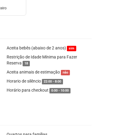
eiro
Aceita bebês (abaixo de 2 anos)
sim
Restrição de Idade Mínima para Fazer
Reserva
18
Aceita animais de estimação
não
Horario de silêncio
22:00 - 8:00
Horário para checkout
0:00 - 10:00
Quartos para famílias