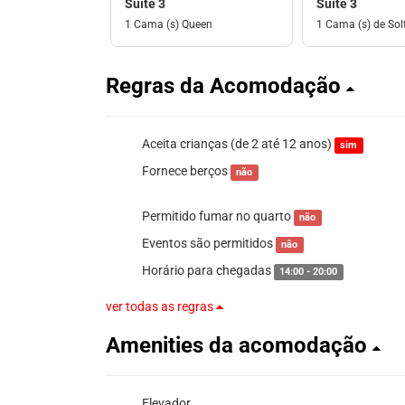
Suíte 3
Suíte 3
1 Cama (s) Queen
1 Cama (s) de Solt
Regras da Acomodação
Aceita crianças (de 2 até 12 anos)
sim
Fornece berços
não
Permitido fumar no quarto
não
Eventos são permitidos
não
Horário para chegadas
14:00 - 20:00
ver todas as regras
Amenities da acomodação
Elevador