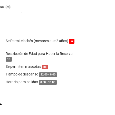
ual (es)
Se Permite bebés (menores que 2 años)
sí
Restricción de Edad para Hacer la Reserva
18
Se permiten mascotas
no
Tiempo de descanso
22:00 - 8:00
Horario para salidas
0:00 - 10:00