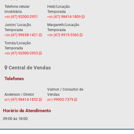
Telefone celular
Hedi/Locação
imobiliária
Temporada
(47) 92000-2951
(47) 98414-1809
+55
+55
Junior/ Locação
Margareth/Locação
Temporada
Temporada
(47) 99658-1421
(47) 9915-5560
+55
+55
Tomás/Locação
Temporada
(47) 92000-2953
+55
Central de Vendas
Telefones
Valmor / Consultor de
Anderson / Diretor
Vendas
(47) 98414-1852
99902-7379
(47)
(47)
Horário de Atendimento
09:00 às 18:00