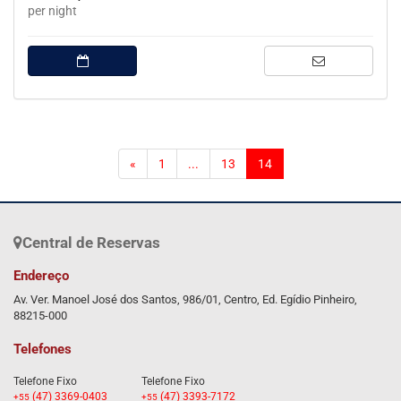
per night
(current)
«
1
...
13
14
Central de Reservas
Endereço
Av. Ver. Manoel José dos Santos, 986/01, Centro, Ed. Egídio Pinheiro,
88215-000
Telefones
Telefone Fixo
Telefone Fixo
(47) 3369-0403
(47) 3393-7172
+55
+55