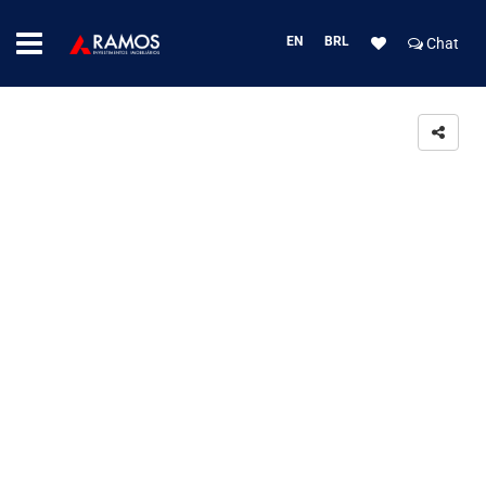
EN
BRL
Chat