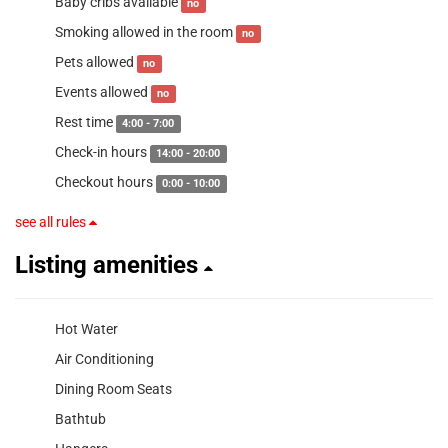
Baby cribs available
no
Smoking allowed in the room
no
Pets allowed
no
Events allowed
no
Rest time
4:00 - 7:00
Check-in hours
14:00 - 20:00
Checkout hours
0:00 - 10:00
see all rules
Listing amenities
Hot Water
Air Conditioning
Dining Room Seats
Bathtub