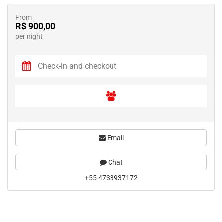
From
R$ 900,00
per night
Email
Chat
+55 4733937172