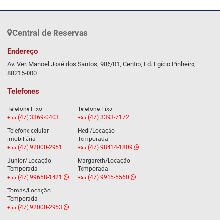
Central de Reservas
Endereço
Av. Ver. Manoel José dos Santos, 986/01, Centro, Ed. Egídio Pinheiro,
88215-000
Telefones
Telefone Fixo
Telefone Fixo
(47) 3369-0403
(47) 3393-7172
+55
+55
Telefone celular
Hedi/Locação
imobiliária
Temporada
(47) 92000-2951
(47) 98414-1809
+55
+55
Junior/ Locação
Margareth/Locação
Temporada
Temporada
(47) 99658-1421
(47) 9915-5560
+55
+55
Tomás/Locação
Temporada
(47) 92000-2953
+55