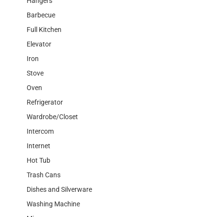
Hangers
Barbecue
Full Kitchen
Elevator
Iron
Stove
Oven
Refrigerator
Wardrobe/Closet
Intercom
Internet
Hot Tub
Trash Cans
Dishes and Silverware
Washing Machine