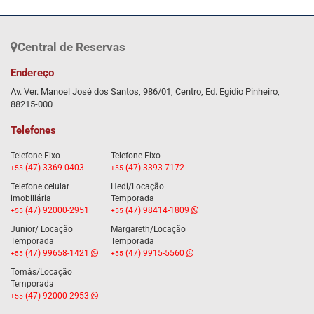
Central de Reservas
Endereço
Av. Ver. Manoel José dos Santos, 986/01, Centro, Ed. Egídio Pinheiro,
88215-000
Telefones
Telefone Fixo
Telefone Fixo
(47) 3369-0403
(47) 3393-7172
+55
+55
Telefone celular
Hedi/Locação
imobiliária
Temporada
(47) 92000-2951
(47) 98414-1809
+55
+55
Junior/ Locação
Margareth/Locação
Temporada
Temporada
(47) 99658-1421
(47) 9915-5560
+55
+55
Tomás/Locação
Temporada
(47) 92000-2953
+55