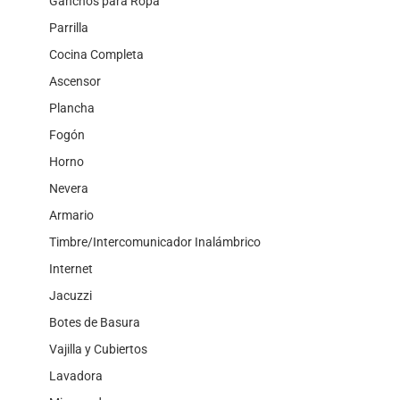
Ganchos para Ropa
Parrilla
Cocina Completa
Ascensor
Plancha
Fogón
Horno
Nevera
Armario
Timbre/Intercomunicador Inalámbrico
Internet
Jacuzzi
Botes de Basura
Vajilla y Cubiertos
Lavadora