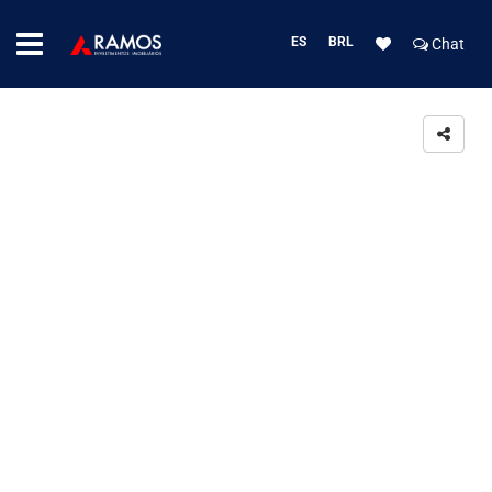
ES
BRL
Chat