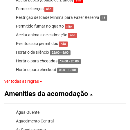
sim
Fornece berços
não
Restrição de Idade Mínima para Fazer Reserva
18
Permitido fumar no quarto
não
Aceita animais de estimação
não
Eventos são permitidos
não
Horario de silêncio
22:00 - 8:00
Horário para chegadas
14:00 - 20:00
Horário para checkout
0:00 - 10:00
ver todas as regras
Amenities da acomodação
Água Quente
Aquecimento Central
Ar Condicionado