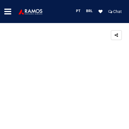
PT
BRL
Chat