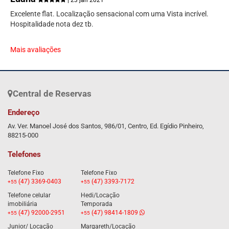
| 23 jan 2021
Excelente flat. Localização sensacional com uma Vista incrível.
Hospitalidade nota dez tb.
Mais avaliações
Central de Reservas
Endereço
Av. Ver. Manoel José dos Santos, 986/01, Centro, Ed. Egídio Pinheiro,
88215-000
Telefones
Telefone Fixo
Telefone Fixo
(47) 3369-0403
(47) 3393-7172
+55
+55
Telefone celular
Hedi/Locação
imobiliária
Temporada
(47) 92000-2951
(47) 98414-1809
+55
+55
Junior/ Locação
Margareth/Locação