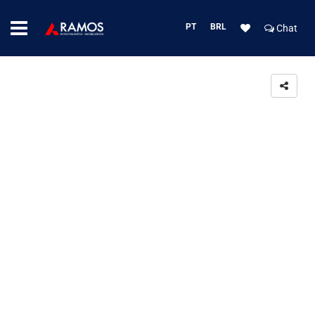
PT
BRL
Chat