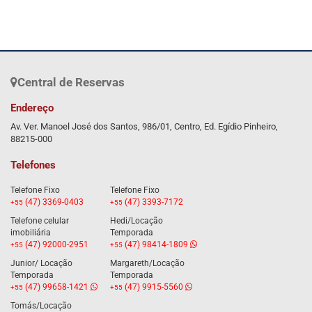
Central de Reservas
Endereço
Av. Ver. Manoel José dos Santos, 986/01, Centro, Ed. Egídio Pinheiro,
88215-000
Telefones
Telefone Fixo
Telefone Fixo
(47) 3369-0403
(47) 3393-7172
+55
+55
Telefone celular
Hedi/Locação
imobiliária
Temporada
(47) 92000-2951
(47) 98414-1809
+55
+55
Junior/ Locação
Margareth/Locação
Temporada
Temporada
(47) 99658-1421
(47) 9915-5560
+55
+55
Tomás/Locação