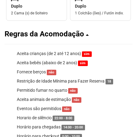
Duplo
Duplo
2 Cama (s) de Solteiro
1 Colchão (ões) / Futón indiv.
Regras da Acomodação
Aceita crianças (de 2 até 12 anos)
sim
Aceita bebês (abaixo de 2 anos)
sim
Fornece berços
não
Restrição de Idade Mínima para Fazer Reserva
18
Permitido fumar no quarto
não
Aceita animais de estimação
não
Eventos são permitidos
não
Horario de silêncio
22:00 - 8:00
Horário para chegadas
14:00 - 20:00
Horário para checkout
0:00 - 10:00