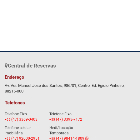
Central de Reservas
Endereço
Av. Ver. Manoel José dos Santos, 986/01, Centro, Ed. Egídio Pinheiro,
88215-000
Telefones
Telefone Fixo
Telefone Fixo
(47) 3369-0403
(47) 3393-7172
+55
+55
Telefone celular
Hedi/Locação
imobiliária
Temporada
(47) 92000-2951
(47) 98414-1809
+55
+55