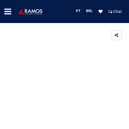
PT
BRL
Chat