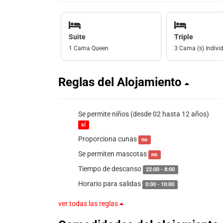
Suite
Triple
1 Cama Queen
3 Cama (s) Individ
Reglas del Alojamiento
Se permite niños (desde 02 hasta 12 años)
sí
Proporciona cunas
no
Se permiten mascotas
no
Tiempo de descanso
22:00 - 8:00
Horario para salidas
0:00 - 10:00
ver todas las reglas