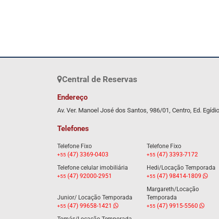
Central de Reservas
Endereço
Av. Ver. Manoel José dos Santos, 986/01, Centro, Ed. Egídi
Telefones
Telefone Fixo
Telefone Fixo
(47) 3369-0403
(47) 3393-7172
+55
+55
Telefone celular imobiliária
Hedi/Locação Temporada
(47) 92000-2951
(47) 98414-1809
+55
+55
Margareth/Locação
Junior/ Locação Temporada
Temporada
(47) 99658-1421
(47) 9915-5560
+55
+55
Tomás/Locação Temporada