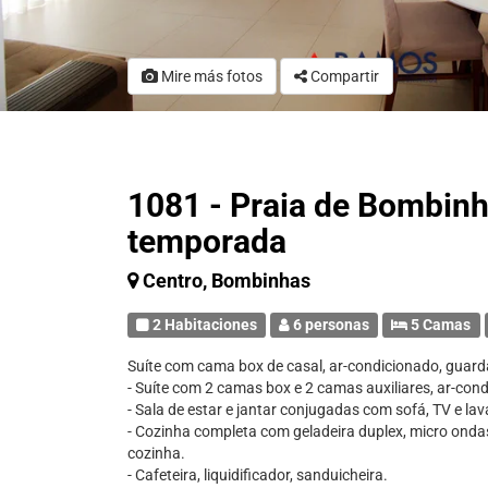
Mire más fotos
Compartir
1081 - Praia de Bombinh
temporada
Centro, Bombinhas
2 Habitaciones
6 personas
5 Camas
Suíte com cama box de casal, ar-condicionado, guard
- Suíte com 2 camas box e 2 camas auxiliares, ar-con
- Sala de estar e jantar conjugadas com sofá, TV e la
- Cozinha completa com geladeira duplex, micro ondas,
cozinha.
- Cafeteira, liquidificador, sanduicheira.