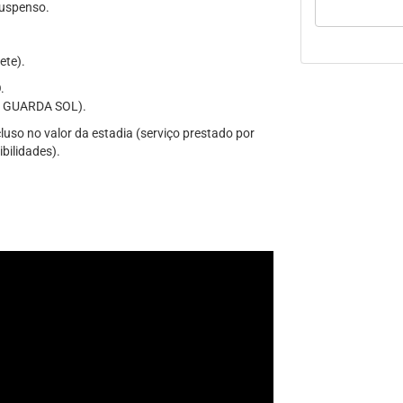
suspenso.
ete).
.
 GUARDA SOL).
uso no valor da estadia (serviço prestado por
ibilidades).