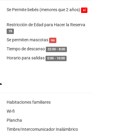
Se Permite bebés (menores que 2 años)
sí
Restricción de Edad para Hacer la Reserva
18
Se permiten mascotas
no
Tiempo de descanso
22:00 - 8:00
Horario para salidas
0:00 - 10:00
Habitaciones familiares
Wi-fi
Plancha
Timbre/Intercomunicador Inalámbrico