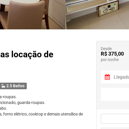
Desde
as locação de
R$ 375,00
por noche
2.5 Baños
a-roupas.
dicionado, guarda-roupas.
vabo.
 forno elétrico, cooktop e demais utensílios de