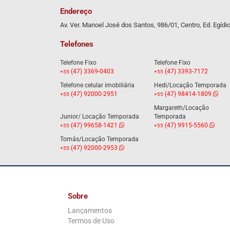
Endereço
Av. Ver. Manoel José dos Santos, 986/01, Centro, Ed. Egídi
Telefones
Telefone Fixo
Telefone Fixo
(47) 3369-0403
(47) 3393-7172
+55
+55
Telefone celular imobiliária
Hedi/Locação Temporada
(47) 92000-2951
(47) 98414-1809
+55
+55
Margareth/Locação
Junior/ Locação Temporada
Temporada
(47) 99658-1421
(47) 9915-5560
+55
+55
Tomás/Locação Temporada
(47) 92000-2953
+55
Sobre
Lançamentos
Termos de Uso