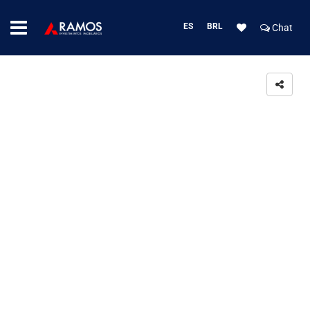
ES
BRL
Chat