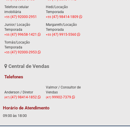
Telefone celular
Hedi/Locação
imobiliária
Temporada
(47) 92000-2951
(47) 98414-1809
+55
+55
Junior/ Locação
Margareth/Locação
Temporada
Temporada
(47) 99658-1421
(47) 9915-5560
+55
+55
Tomás/Locação
Temporada
(47) 92000-2953
+55
Central de Vendas
Telefones
Valmor / Consultor de
Anderson / Diretor
Vendas
(47) 98414-1852
99902-7379
(47)
(47)
Horário de Atendimento
09:00 às 18:00