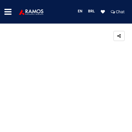
EN
BRL
Chat