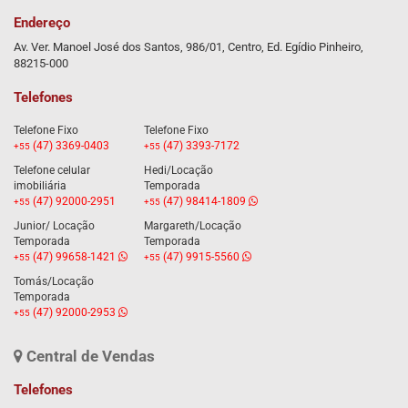
Endereço
Av. Ver. Manoel José dos Santos, 986/01, Centro, Ed. Egídio Pinheiro,
88215-000
Telefones
Telefone Fixo
Telefone Fixo
(47) 3369-0403
(47) 3393-7172
+55
+55
Telefone celular
Hedi/Locação
imobiliária
Temporada
(47) 92000-2951
(47) 98414-1809
+55
+55
Junior/ Locação
Margareth/Locação
Temporada
Temporada
(47) 99658-1421
(47) 9915-5560
+55
+55
Tomás/Locação
Temporada
(47) 92000-2953
+55
Central de Vendas
Telefones