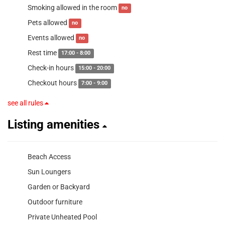
Smoking allowed in the room
no
Pets allowed
no
Events allowed
no
Rest time
17:00 - 8:00
Check-in hours
15:00 - 20:00
Checkout hours
7:00 - 9:00
see all rules
Listing amenities
Beach Access
Sun Loungers
Garden or Backyard
Outdoor furniture
Private Unheated Pool