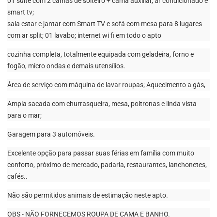
01 suíte com 2 camas de solteiro + cama auxiliar, ar condicionado e
smart tv;
sala estar e jantar com Smart TV e sofá com mesa para 8 lugares
com ar split; 01 lavabo; internet wi fi em todo o apto
cozinha completa, totalmente equipada com geladeira, forno e
fogão, micro ondas e demais utensílios.
Área de serviço com máquina de lavar roupas; Aquecimento a gás,
Ampla sacada com churrasqueira, mesa, poltronas e linda vista
para o mar;
Garagem para 3 automóveis.
Excelente opção para passar suas férias em família com muito
conforto, próximo de mercado, padaria, restaurantes, lanchonetes,
cafés..
Não são permitidos animais de estimação neste apto.
OBS - NÃO FORNECEMOS ROUPA DE CAMA E BANHO.