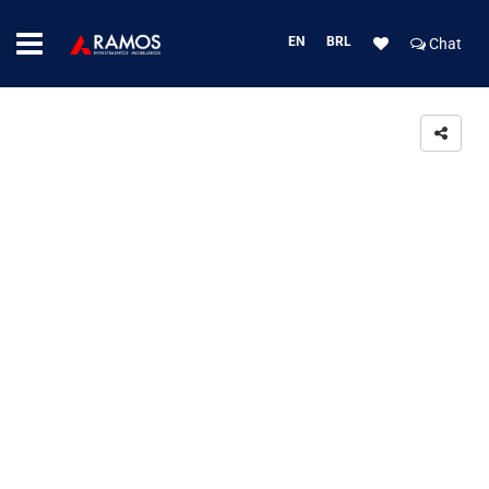
EN
BRL
Chat