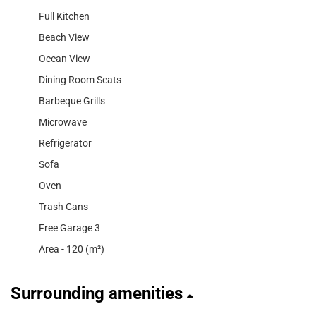
Full Kitchen
Beach View
Ocean View
Dining Room Seats
Barbeque Grills
Microwave
Refrigerator
Sofa
Oven
Trash Cans
Free Garage 3
Area - 120 (m²)
Surrounding amenities