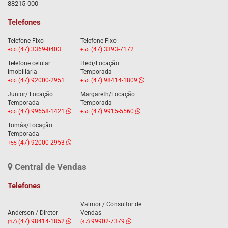
88215-000
Telefones
Telefone Fixo
Telefone Fixo
(47) 3369-0403
(47) 3393-7172
+55
+55
Telefone celular
Hedi/Locação
imobiliária
Temporada
(47) 92000-2951
(47) 98414-1809
+55
+55
Junior/ Locação
Margareth/Locação
Temporada
Temporada
(47) 99658-1421
(47) 9915-5560
+55
+55
Tomás/Locação
Temporada
(47) 92000-2953
+55
Central de Vendas
Telefones
Valmor / Consultor de
Anderson / Diretor
Vendas
(47) 98414-1852
99902-7379
(47)
(47)