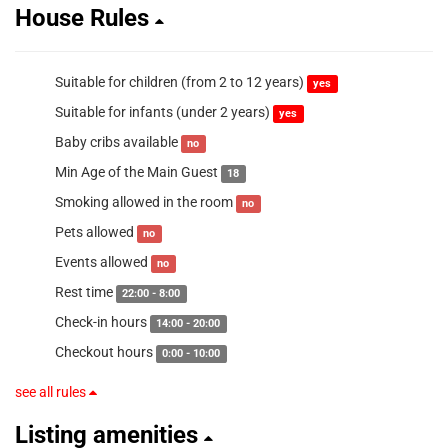
House Rules
Suitable for children (from 2 to 12 years)
yes
Suitable for infants (under 2 years)
yes
Baby cribs available
no
Min Age of the Main Guest
18
Smoking allowed in the room
no
Pets allowed
no
Events allowed
no
Rest time
22:00 - 8:00
Check-in hours
14:00 - 20:00
Checkout hours
0:00 - 10:00
see all rules
Listing amenities