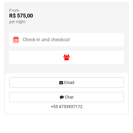
From
R$ 575,00
per night
Email
Chat
+55 4733937172