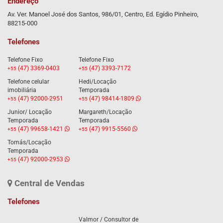
Endereço
Av. Ver. Manoel José dos Santos, 986/01, Centro, Ed. Egídio Pinheiro,
88215-000
Telefones
Telefone Fixo
Telefone Fixo
(47) 3369-0403
(47) 3393-7172
+55
+55
Telefone celular
Hedi/Locação
imobiliária
Temporada
(47) 92000-2951
(47) 98414-1809
+55
+55
Junior/ Locação
Margareth/Locação
Temporada
Temporada
(47) 99658-1421
(47) 9915-5560
+55
+55
Tomás/Locação
Temporada
(47) 92000-2953
+55
Central de Vendas
Telefones
Valmor / Consultor de