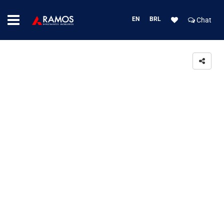
EN
BRL
Chat