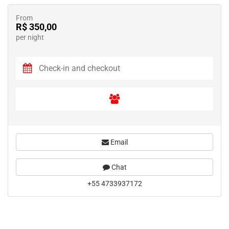
From
R$ 350,00
per night
Email
Chat
+55 4733937172