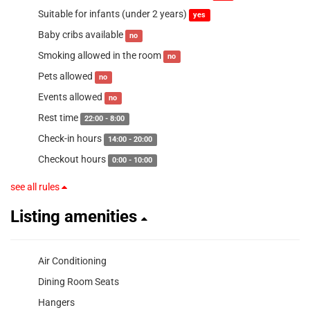
Suitable for infants (under 2 years)
yes
Baby cribs available
no
Smoking allowed in the room
no
Pets allowed
no
Events allowed
no
Rest time
22:00 - 8:00
Check-in hours
14:00 - 20:00
Checkout hours
0:00 - 10:00
see all rules
Listing amenities
Air Conditioning
Dining Room Seats
Hangers