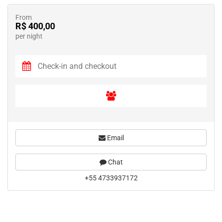
From
R$ 400,00
per night
Email
Chat
+55 4733937172