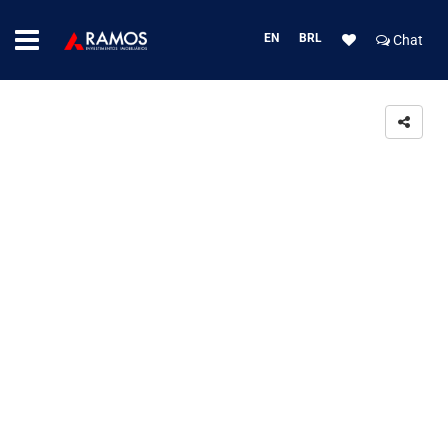
EN
BRL
Chat