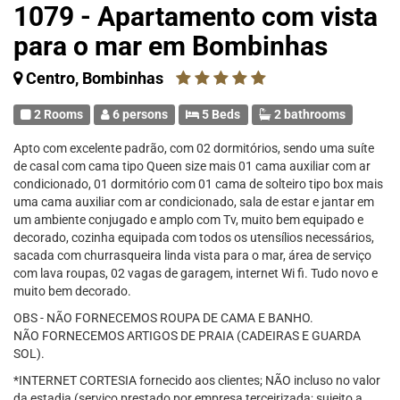
1079 - Apartamento com vista
para o mar em Bombinhas
Centro, Bombinhas
2 Rooms
6 persons
5 Beds
2 bathrooms
Apto com excelente padrão, com 02 dormitórios, sendo uma suíte
de casal com cama tipo Queen size mais 01 cama auxiliar com ar
condicionado, 01 dormitório com 01 cama de solteiro tipo box mais
uma cama auxiliar com ar condicionado, sala de estar e jantar em
um ambiente conjugado e amplo com Tv, muito bem equipado e
decorado, cozinha equipada com todos os utensílios necessários,
sacada com churrasqueira linda vista para o mar, área de serviço
com lava roupas, 02 vagas de garagem, internet Wi fi. Tudo novo e
muito bem decorado.
OBS - NÃO FORNECEMOS ROUPA DE CAMA E BANHO.
NÃO FORNECEMOS ARTIGOS DE PRAIA (CADEIRAS E GUARDA
SOL).
*INTERNET CORTESIA fornecido aos clientes; NÃO incluso no valor
da estadia (serviço prestado por empresa terceirizada; sujeito a