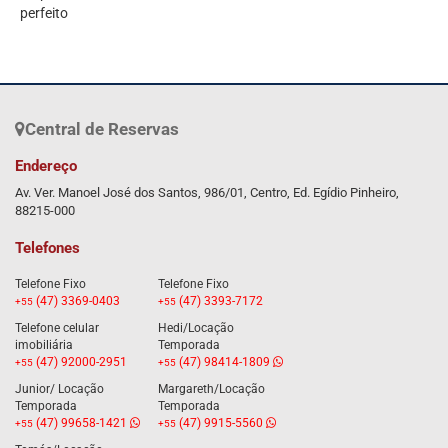
perfeito
Central de Reservas
Endereço
Av. Ver. Manoel José dos Santos, 986/01, Centro, Ed. Egídio Pinheiro,
88215-000
Telefones
Telefone Fixo
Telefone Fixo
(47) 3369-0403
(47) 3393-7172
+55
+55
Telefone celular
Hedi/Locação
imobiliária
Temporada
(47) 92000-2951
(47) 98414-1809
+55
+55
Junior/ Locação
Margareth/Locação
Temporada
Temporada
(47) 99658-1421
(47) 9915-5560
+55
+55