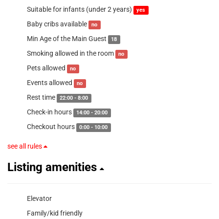
Suitable for infants (under 2 years)
yes
Baby cribs available
no
Min Age of the Main Guest
18
Smoking allowed in the room
no
Pets allowed
no
Events allowed
no
Rest time
22:00 - 8:00
Check-in hours
14:00 - 20:00
Checkout hours
0:00 - 10:00
see all rules
Listing amenities
Elevator
Family/kid friendly