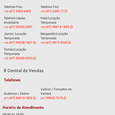
Telefone Fixo
Telefone Fixo
(47) 3369-0403
(47) 3393-7172
+55
+55
Telefone celular
Hedi/Locação
imobiliária
Temporada
(47) 92000-2951
(47) 98414-1809
+55
+55
Junior/ Locação
Margareth/Locação
Temporada
Temporada
(47) 99658-1421
(47) 9915-5560
+55
+55
Tomás/Locação
Temporada
(47) 92000-2953
+55
Central de Vendas
Telefones
Valmor / Consultor de
Anderson / Diretor
Vendas
(47) 98414-1852
99902-7379
(47)
(47)
Horário de Atendimento
09:00 às 18:00