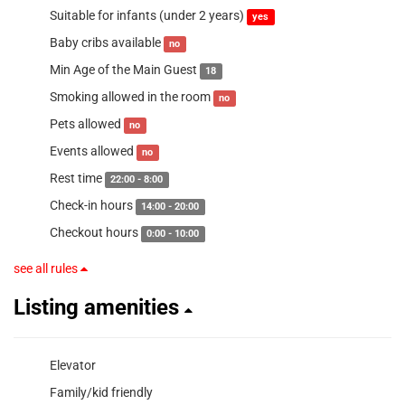
Suitable for infants (under 2 years)
yes
Baby cribs available
no
Min Age of the Main Guest
18
Smoking allowed in the room
no
Pets allowed
no
Events allowed
no
Rest time
22:00 - 8:00
Check-in hours
14:00 - 20:00
Checkout hours
0:00 - 10:00
see all rules
Listing amenities
Elevator
Family/kid friendly