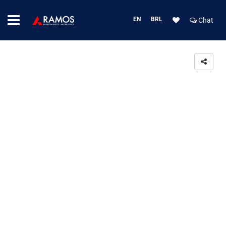
EN
BRL
Chat