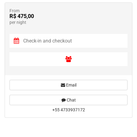
From
R$ 475,00
per night
Email
Chat
+55 4733937172