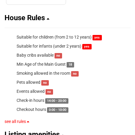
House Rules
Suitable for children (from 2 to 12 years)
yes
Suitable for infants (under 2 years)
yes
Baby cribs available
no
Min Age of the Main Guest
18
Smoking allowed in the room
no
Pets allowed
no
Events allowed
no
Check-in hours
14:00 - 20:00
Checkout hours
0:00 - 10:00
see all rules
Listing amenities