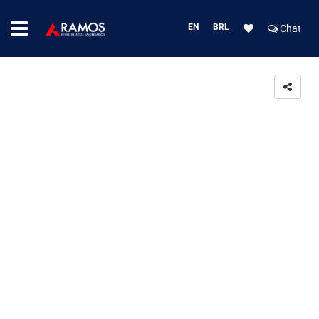
EN
BRL
Chat