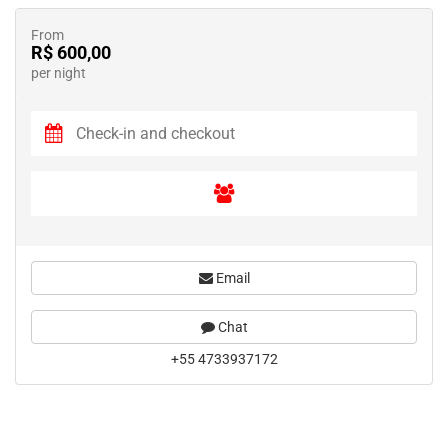
From
R$ 600,00
per night
Email
Chat
+55 4733937172