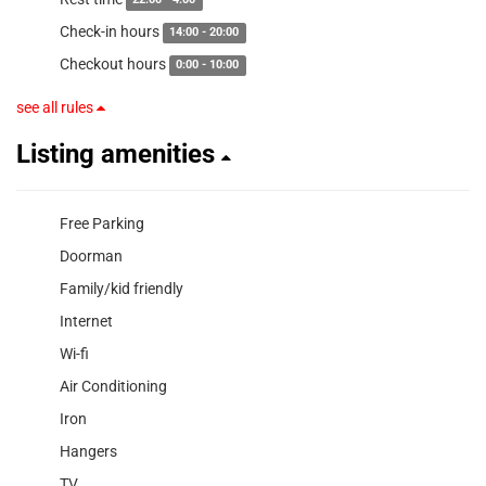
22:00 - 4:00
Check-in hours
14:00 - 20:00
Checkout hours
0:00 - 10:00
see all rules
Listing amenities
Free Parking
Doorman
Family/kid friendly
Internet
Wi-fi
Air Conditioning
Iron
Hangers
TV