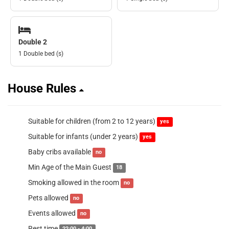
Double 2
1 Double bed (s)
House Rules
Suitable for children (from 2 to 12 years)
yes
Suitable for infants (under 2 years)
yes
Baby cribs available
no
Min Age of the Main Guest
18
Smoking allowed in the room
no
Pets allowed
no
Events allowed
no
Rest time