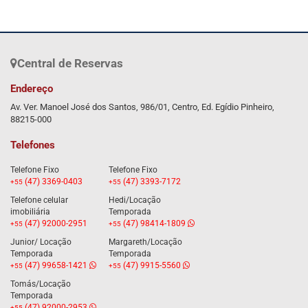
Central de Reservas
Endereço
Av. Ver. Manoel José dos Santos, 986/01, Centro, Ed. Egídio Pinheiro,
88215-000
Telefones
Telefone Fixo
Telefone Fixo
(47) 3369-0403
(47) 3393-7172
+55
+55
Telefone celular
Hedi/Locação
imobiliária
Temporada
(47) 92000-2951
(47) 98414-1809
+55
+55
Junior/ Locação
Margareth/Locação
Temporada
Temporada
(47) 99658-1421
(47) 9915-5560
+55
+55
Tomás/Locação
Temporada
(47) 92000-2953
+55