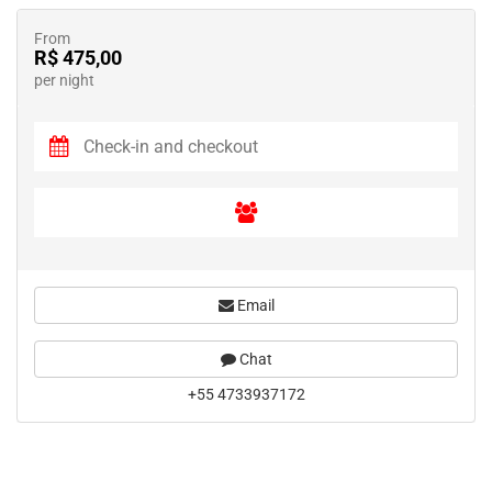
From
R$ 475,00
per night
Email
Chat
+55 4733937172