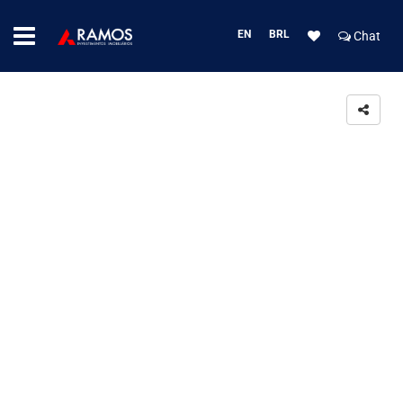
EN
BRL
Chat